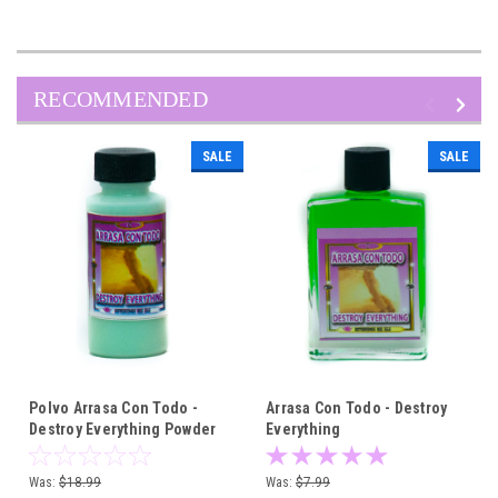
RECOMMENDED
SALE
SALE
Polvo Arrasa Con Todo -
Arrasa Con Todo - Destroy
Destroy Everything Powder
Everything
For Spells - Lot Of 6 Pieces
Was:
$18.99
Was:
$7.99