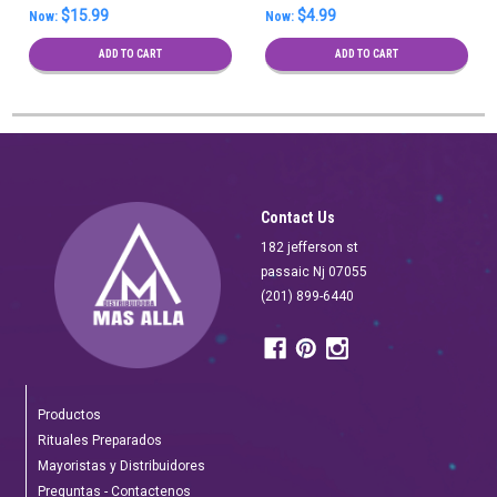
$15.99
$4.99
Now:
Now:
ADD TO CART
ADD TO CART
Contact Us
182 jefferson st
passaic Nj 07055
(201) 899-6440
Productos
Rituales Preparados
Mayoristas y Distribuidores
Preguntas - Contactenos