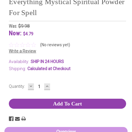
Everything Mystical Spiritual Powder
For Spell
Was:
$9.98
Now:
$4.79
(No reviews yet)
Write a Review
Availability:
SHIP IN 24 HOURS
Shipping:
Calculated at Checkout
DECREASE
INCREASE
Current
Quantity:
QUANTITY:
QUANTITY:
Stock:
Overview