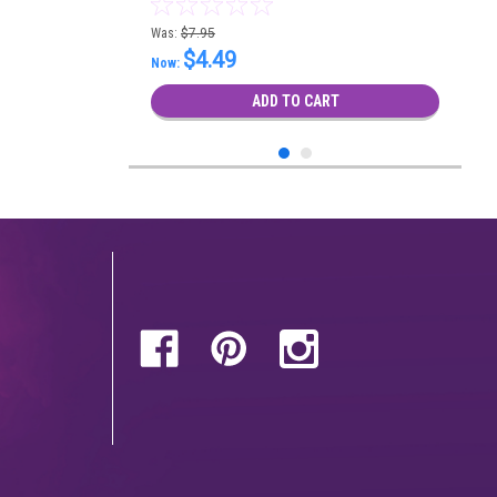
Was:
$7.95
$4.49
Now:
ADD TO CART
SALE