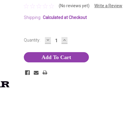
(No reviews yet)
Write a Review
Shipping:
Calculated at Checkout
DECREASE
INCREASE
Current
Quantity:
QUANTITY:
QUANTITY:
Stock: