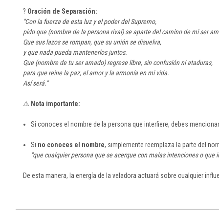
?
Oración de Separación:
"Con la fuerza de esta luz y el poder del Supremo,
pido que (nombre de la persona rival) se aparte del camino de mi ser a
Que sus lazos se rompan, que su unión se disuelva,
y que nada pueda mantenerlos juntos.
Que (nombre de tu ser amado) regrese libre, sin confusión ni ataduras,
para que reine la paz, el amor y la armonía en mi vida.
Así será."
⚠️
Nota importante:
Si conoces el nombre de la persona que interfiere, debes mencionar
Si
no conoces el nombre
, simplemente reemplaza la parte del no
"que cualquier persona que se acerque con malas intenciones o que in
De esta manera, la energía de la veladora actuará sobre cualquier influ