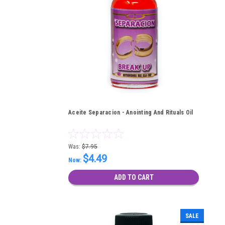
Aceite Separacion - Anointing And Rituals Oil
Was:
$7.95
$4.49
Now:
ADD TO CART
SALE