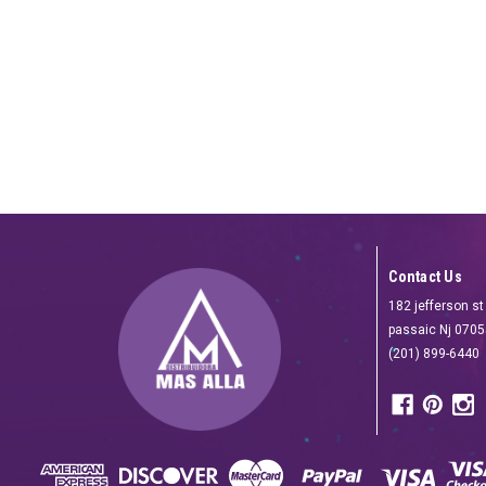
Contact Us
182 jefferson st
passaic Nj 070
(201) 899-6440